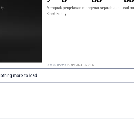
Menguak penjelasan mengenai sejarah asal-usul mu
Black Friday.
Redaksi Daerah
29 Nov 2024 - 06:53PM
othing more to load