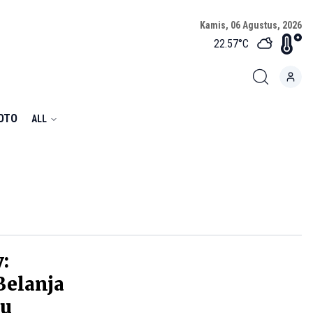
Kamis, 06 Agustus, 2026
22.57
°C
FOTO
ALL
y:
Belanja
gu