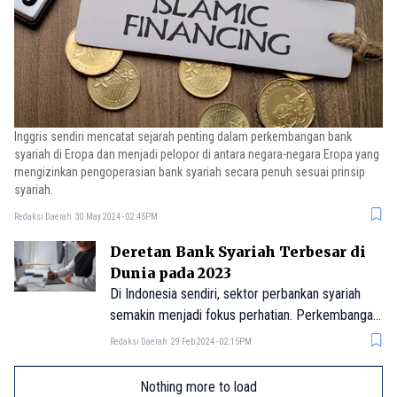
Inggris sendiri mencatat sejarah penting dalam perkembangan bank
syariah di Eropa dan menjadi pelopor di antara negara-negara Eropa yang
mengizinkan pengoperasian bank syariah secara penuh sesuai prinsip
syariah.
Redaksi Daerah
30 May 2024 - 02:45PM
Deretan Bank Syariah Terbesar di
Dunia pada 2023
Di Indonesia sendiri, sektor perbankan syariah
semakin menjadi fokus perhatian. Perkembangan
ini tidak hanya tercermin dalam pertumbuhan
Redaksi Daerah
29 Feb 2024 - 02:15PM
jumlah lembaga keuangan berbasis syariah, tetapi
juga dalam dampaknya terhadap perekonomian
Nothing more to load