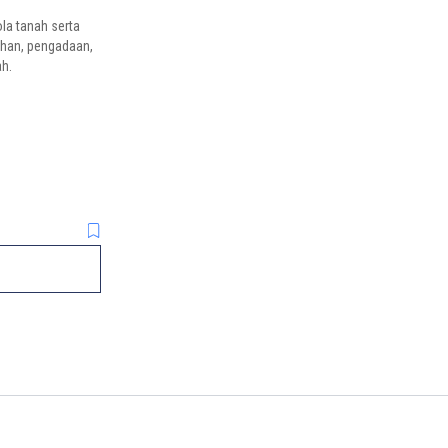
a tanah serta
ehan, pengadaan,
ah.