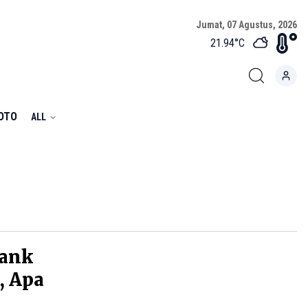
Jumat, 07 Agustus, 2026
21.94
°C
FOTO
ALL
ank
, Apa