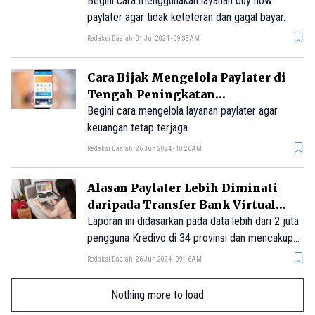
Bayar
Begini cara menggunakan layanan buy now
paylater agar tidak keteteran dan gagal bayar.
Redaksi Daerah
01 Jul 2024 - 09:33AM
Cara Bijak Mengelola Paylater di
Tengah Peningkatan
Penggunaannya
Begini cara mengelola layanan paylater agar
keuangan tetap terjaga.
Redaksi Daerah
26 Jun 2024 - 10:26AM
Alasan Paylater Lebih Diminati
daripada Transfer Bank Virtual
untuk Belanja Online
Laporan ini didasarkan pada data lebih dari 2 juta
pengguna Kredivo di 34 provinsi dan mencakup
lebih dari 20 juta transaksi. Survei dilakukan
Redaksi Daerah
26 Jun 2024 - 09:16AM
secara online dari 10 Maret hingga 7 April 2024
dengan total responden hampir mencapai 7.000
Nothing more to load
orang.