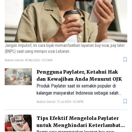
Jangan impulsif, ini cara bijak memanfaatkan layanan buy now, pay later
(BNPL) saat uang menipis usai Lebaran.
Redaksi Daerah
30 Mar 2026 - 10:37AM
Pengguna Paylater, Ketahui Hak
dan Kewajiban Anda Menurut OJK
Produk Paylater saat ini semakin populer di
kalangan masyarakat Indonesia sebagai salah
satu cara mudah mengakses kredit untuk
Redaksi Daerah
12 Jul 2024 - 12:54PM
pertama kali.
Tips Efektif Mengelola Paylater
untuk Menghindari Keterlambatan