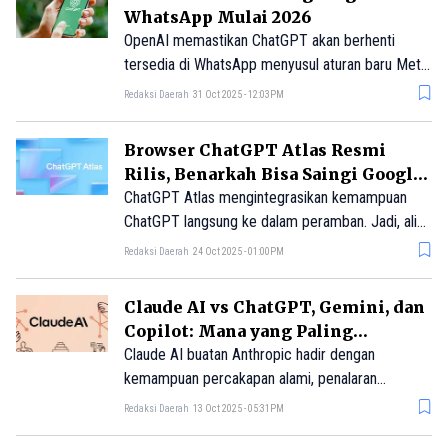
Berikut penjelasan lengkapnya.
WhatsApp Mulai 2026
OpenAI memastikan ChatGPT akan berhenti
tersedia di WhatsApp menyusul aturan baru Meta
mengenai chatbot pihak ketiga.
Redaksi Daerah
31 Oct 2025 - 12:03PM
Browser ChatGPT Atlas Resmi
Rilis, Benarkah Bisa Saingi Google
Chrome?
ChatGPT Atlas mengintegrasikan kemampuan
ChatGPT langsung ke dalam peramban. Jadi, alih-
alih harus berpindah tab untuk berbicara dengan
Redaksi Daerah
24 Oct 2025 - 01:00PM
chatbot, asisten ini sudah tertanam dalam
pengalaman menjelajah web.
Claude AI vs ChatGPT, Gemini, dan
Copilot: Mana yang Paling
Canggih?
Claude AI buatan Anthropic hadir dengan
kemampuan percakapan alami, penalaran
mendalam, dan fitur Artifacts interaktif. Kenali
Redaksi Daerah
13 Oct 2025 - 05:31PM
keunggulannya dibanding ChatGPT, Gemini, dan