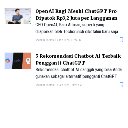
OpenAI Rugi Meski ChatGPT Pro
Dipatok Rp3,2 Juta per Langganan
CEO OpenAI, Sam Altman, seperti yang
dilaporkan oleh Techcrunch diketahui baru saja
mengungkapkan bahwa perusahaan saat ini
Redaksi Daerah
07 Jan 2025 - 06:24PM
sedang mengalami kerugian pada paket
langganan ChatGPT Pro seharga US$200 atau
5 Rekomendasi Chatbot AI Terbaik
sekitar Rp3,2 juta per bulan karena pengguna
Pengganti ChatGPT
memanfaatkan layanan ini lebih banyak dari yang
Rekomendasi chatbot AI canggih yang bisa Anda
diperkirakan.
gunakan sebagai alternatif pengganti ChatGPT.
Redaksi Daerah
17 Dec 2024 - 10:23AM
10 Aplikasi Favorit Gen Z di AS,
Salah Satunya Dilarang di
Indonesia!
Daftar aplikasi yang paling banyak didownload
atau diunduh oleh Gen Z di Amerika Serikat.