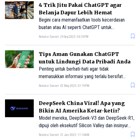
Copilot.
4 Trik Jitu Pakai ChatGPT agar
Belanja Dapur Lebih Hemat
Begini cara memanfaatkan tools kecerdasan
buatan atau AI seperti ChatGPT untuk
menghemat saat belanja. Selamat mencoba!
Redaksi Daerah
24 Sep 2025 - 06:10PM
Tips Aman Gunakan ChatGPT
untuk Lindungi Data Pribadi Anda
Penting untuk berhati-hati agar tidak
memasukkan informasi yang terlalu bersifat
rahasia saat menggunakan layanan ini, karena data
Redaksi Daerah
02 May 2025 - 01:19PM
tersebut bisa digunakan untuk melatih model
kecerdasan buatan generatif milik perusahaan ini.
DeepSeek China Viral! Apa yang
Bikin AI Amerika Ketar-ketir?
Model mereka, DeepSeek-V3 dan DeepSeek-R1,
dipuji oleh eksekutif Silicon Valley dan insinyur
teknologi Amerika.
Redaksi Daerah
31 Jan 2025 - 11:14AM