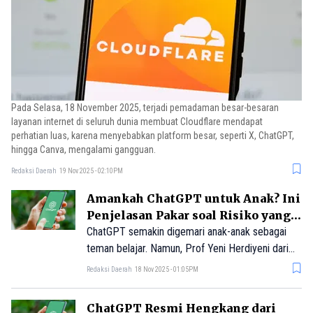
Pada Selasa, 18 November 2025, terjadi pemadaman besar-besaran
layanan internet di seluruh dunia membuat Cloudflare mendapat
perhatian luas, karena menyebabkan platform besar, seperti X, ChatGPT,
hingga Canva, mengalami gangguan.
Redaksi Daerah
19 Nov 2025 - 02:10PM
Amankah ChatGPT untuk Anak? Ini
Penjelasan Pakar soal Risiko yang
Perlu Diwaspadai
ChatGPT semakin digemari anak-anak sebagai
teman belajar. Namun, Prof Yeni Herdiyeni dari
IPB University mengingatkan bahwa penggunaan
Redaksi Daerah
18 Nov 2025 - 01:05PM
tanpa pengawasan bisa melemahkan kemampuan
berpikir kritis dan memicu ketergantungan.
ChatGPT Resmi Hengkang dari