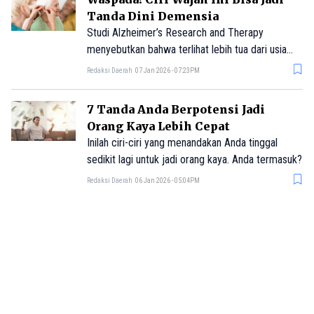
Tanda Dini Demensia
Studi Alzheimer’s Research and Therapy
menyebutkan bahwa terlihat lebih tua dari usia
ternyata berkaitan dengan risiko yang lebih tinggi
Redaksi Daerah
07 Jan 2026 - 07:23PM
terkena demensia.
7 Tanda Anda Berpotensi Jadi
Orang Kaya Lebih Cepat
Inilah ciri-ciri yang menandakan Anda tinggal
sedikit lagi untuk jadi orang kaya. Anda termasuk?
Redaksi Daerah
06 Jan 2026 - 05:04PM
5 Tanda Motor Harus Segera
Diservis, Jangan Sampai Telat!
Berikut beberapa tanda motor Anda butuh
perawatan atau diservis segera.
Redaksi Daerah
28 Aug 2025 - 03:32PM