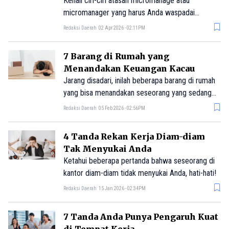
Kenali ciri-ciri atasan micromanage atau
micromanager yang harus Anda waspadai
sebagai karyawan atau bawahan.
Redaksi Daerah
02 Apr 2026 - 02:11PM
7 Barang di Rumah yang
Menandakan Keuangan Kacau
Jarang disadari, inilah beberapa barang di rumah
yang bisa menandakan seseorang yang sedang
mengalami kesulitan keuangan.
Redaksi Daerah
05 Feb 2026 - 02:56PM
4 Tanda Rekan Kerja Diam-diam
Tak Menyukai Anda
Ketahui beberapa pertanda bahwa seseorang di
kantor diam-diam tidak menyukai Anda, hati-hati!
Redaksi Daerah
15 Jan 2026 - 02:34PM
7 Tanda Anda Punya Pengaruh Kuat