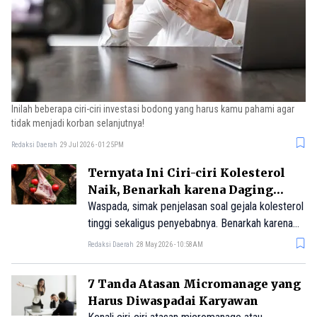
Inilah beberapa ciri-ciri investasi bodong yang harus kamu pahami agar
tidak menjadi korban selanjutnya!
Redaksi Daerah
29 Jul 2026 - 01:25PM
Ternyata Ini Ciri-ciri Kolesterol
Naik, Benarkah karena Daging
Kambing?
Waspada, simak penjelasan soal gejala kolesterol
tinggi sekaligus penyebabnya. Benarkah karena
daging kambing?
Redaksi Daerah
28 May 2026 - 10:58AM
7 Tanda Atasan Micromanage yang
Harus Diwaspadai Karyawan