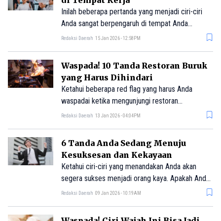
di Tempat Kerja
Inilah beberapa pertanda yang menjadi ciri-ciri
Anda sangat berpengaruh di tempat Anda
bekerja.
Redaksi Daerah
15 Jan 2026 - 12:58PM
Waspada! 10 Tanda Restoran Buruk
yang Harus Dihindari
Ketahui beberapa red flag yang harus Anda
waspadai ketika mengunjungi restoran
berkualitas buruk.
Redaksi Daerah
13 Jan 2026 - 04:04PM
6 Tanda Anda Sedang Menuju
Kesuksesan dan Kekayaan
Ketahui ciri-ciri yang menandakan Anda akan
segera sukses menjadi orang kaya. Apakah Anda
sudah memilikinya?
Redaksi Daerah
09 Jan 2026 - 10:19AM
Waspada! Ciri Wajah Ini Bisa Jadi