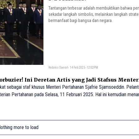
Tantangan terbesar adalah membuktikan bahwa pen
sekadar langkah simbolis, melainkan langkah strate
bermanfaat bagi bangsa dan negara.
Redaksi Daerah
14 Feb 2025 - 12:02PM
buzier! Ini Deretan Artis yang Jadi Stafsus Menter
at sebagai staf khusus Menteri Pertahanan Sjafrie Sjamsoeddin. Pelant
terian Pertahanan pada Selasa, 11 Februari 2025. Hal ini kemudian men
 staf khusus di pemerintahan Prabowo Subianto-Gibran Rakabuming.
othing more to load