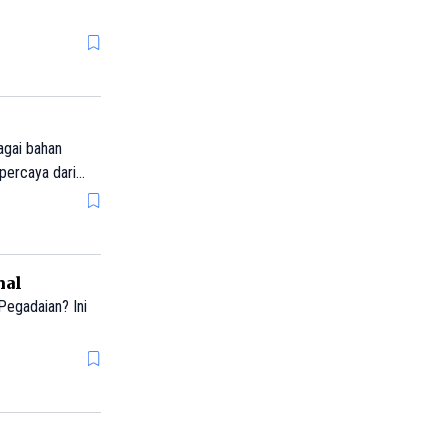
agai bahan
ipercaya dari
mal
Pegadaian? Ini