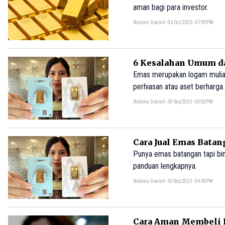
aman bagi para investor.
Redaksi Daerah
06 Oct 2025 - 07:39PM
6 Kesalahan Umum da
Emas merupakan logam mulia 
perhiasan atau aset berharga.
masa ke masa.
Redaksi Daerah
30 Sep 2025 - 03:02PM
Cara Jual Emas Bata
Punya emas batangan tapi bin
panduan lengkapnya.
Redaksi Daerah
03 Sep 2025 - 04:30PM
Cara Aman Membeli E