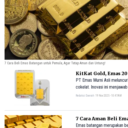
7 Cara Beli Emas Batangan untuk Pemula, Agar Tetap Aman dan Untung!
KitKat Gold, Emas 20
PT Emas Murni Asli meluncurk
cokelat. Inovasi ini menjawa
Keuntungannya meliputi efisi
Redaksi Daerah
19 Nov 2025 - 10:47AM
beli patungan yang inklusif.
7 Cara Aman Beli Em
Emas batangan merupakan bent