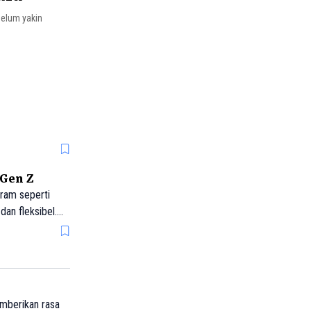
belum yakin
 Gen Z
gram seperti
an fleksibel.
urat, dan fitur
emberikan rasa