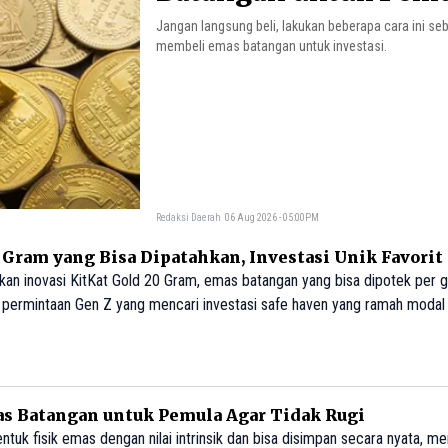
Jangan langsung beli, lakukan beberapa cara ini se
membeli emas batangan untuk investasi.
Redaksi Daerah
06 Aug 2026 - 05:00PM
 Gram yang Bisa Dipatahkan, Investasi Unik Favorit
an inovasi KitKat Gold 20 Gram, emas batangan yang bisa dipotek per 
b permintaan Gen Z yang mencari investasi safe haven yang ramah modal d
ensi biaya (hemat hingga Rp80.000), kemudahan menjual sebagian saat dar
as Batangan untuk Pemula Agar Tidak Rugi
uk fisik emas dengan nilai intrinsik dan bisa disimpan secara nyata, m