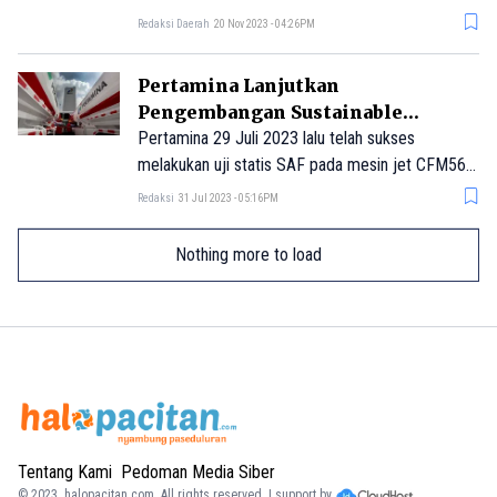
(SPKLU) di Kawasan Inti Pusat Pemerintahan
Redaksi Daerah
20 Nov 2023 - 04:26PM
(KIPP) IKN pada tahun 2024.
Pertamina Lanjutkan
Pengembangan Sustainable
Aviation Fuel
Pertamina 29 Juli 2023 lalu telah sukses
melakukan uji statis SAF pada mesin jet CFM56-
7B yang biasa digunakan pada pesawat komersial
Redaksi
31 Jul 2023 - 05:16PM
di fasilitas Test Cell milik GMF Aeroasia.
Nothing more to load
Tentang Kami
Pedoman Media Siber
© 2023.
halopacitan.com
. All rights reserved. | support by