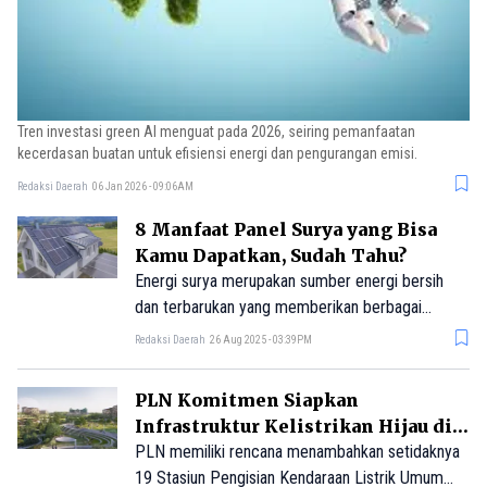
Tren investasi green AI menguat pada 2026, seiring pemanfaatan
kecerdasan buatan untuk efisiensi energi dan pengurangan emisi.
Redaksi Daerah
06 Jan 2026 - 09:06AM
8 Manfaat Panel Surya yang Bisa
Kamu Dapatkan, Sudah Tahu?
Energi surya merupakan sumber energi bersih
dan terbarukan yang memberikan berbagai
manfaat lingkungan dibandingkan dengan sumber
Redaksi Daerah
26 Aug 2025 - 03:39PM
energi konvensional berbasis bahan bakar fosil.
PLN Komitmen Siapkan
Infrastruktur Kelistrikan Hijau di
IKN
PLN memiliki rencana menambahkan setidaknya
19 Stasiun Pengisian Kendaraan Listrik Umum