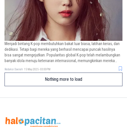
Menjadi bintang K-pop membutuhkan bakat luar biasa, latihan keras, dan
dedikasi. Tetapi bagi mereka yang berhasil mencapai puncak hasilnya
bisa sangat mengejutkan. Popularitas global K-pop telah melambungkan
banyak idola menuju ketenaran internasional, memungkinkan mereka
mengumpulkan kekayaan yang besar.
Redaksi Daerah
15 May 2025 - 03:00PM
Nothing more to load