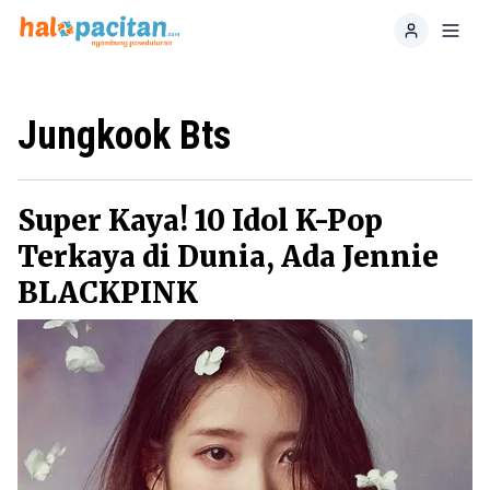
Home
Toggl
Jungkook Bts
Super Kaya! 10 Idol K-Pop
Terkaya di Dunia, Ada Jennie
BLACKPINK