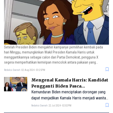
Setelah Presiden Biden mengakhiri kampanye pemilihan kembali pada
hari Minggu, memungkinkan Wakil Presiden Kamala Harris untuk
menggantikannya sebagai calon dari Partai Demokrat, pengguna X
segera memperhatikan kemiripan mencolok antara pakaian yang
dikenakan Harris dan Lisa Simpson.
Redaksi Daerah
02 Aug 2024 - 03:25PM
Mengenal Kamala Harris: Kandidat
Pengganti Biden Pasca
Pengunduran Diri dari
Kemunduran Biden menciptakan dorongan yang
Pencapresan AS
dapat menjadikan Kamala Harris menjadi wanita
kulit hitam pertama dan orang Asia Amerika
Redaksi Daerah
22 Jul 2024 - 02:02PM
pertama yang memimpin tiket partai politik besar.