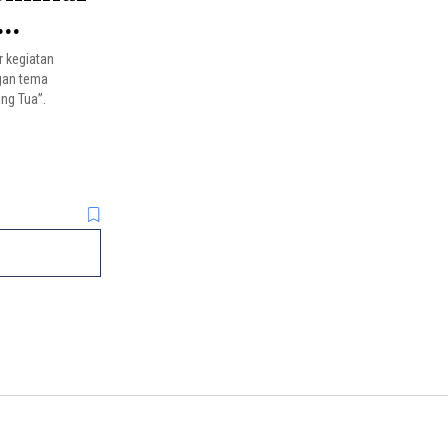
r kegiatan
gan tema
ng Tua”.