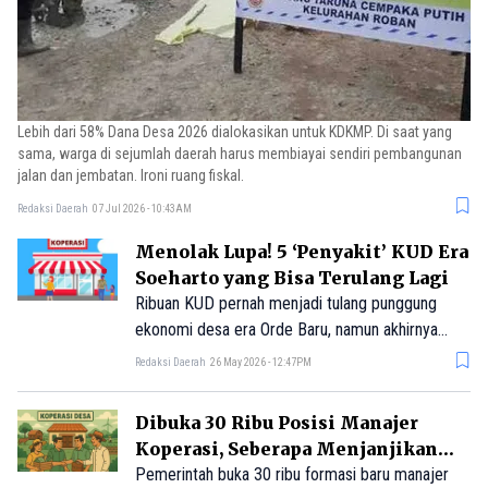
Lebih dari 58% Dana Desa 2026 dialokasikan untuk KDKMP. Di saat yang
sama, warga di sejumlah daerah harus membiayai sendiri pembangunan
jalan dan jembatan. Ironi ruang fiskal.
Redaksi Daerah
07 Jul 2026 - 10:43AM
Menolak Lupa! 5 ‘Penyakit’ KUD Era
Soeharto yang Bisa Terulang Lagi
Ribuan KUD pernah menjadi tulang punggung
ekonomi desa era Orde Baru, namun akhirnya
runtuh akibat korupsi, utang, dan ketergantungan
Redaksi Daerah
26 May 2026 - 12:47PM
pada subsidi negara. Warning bagi KDMP.
Dibuka 30 Ribu Posisi Manajer
Koperasi, Seberapa Menjanjikan
Kariernya?
Pemerintah buka 30 ribu formasi baru manajer