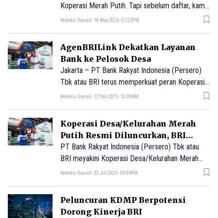
Koperasi Merah Putih. Tapi sebelum daftar, kamu
perlu jawab : ini peluang emas untuk karier atau
Redaksi Daerah
18 May 2026 - 07:25PM
sekadar proyek sesaat?
AgenBRILink Dekatkan Layanan
Bank ke Pelosok Desa
Jakarta – PT Bank Rakyat Indonesia (Persero)
Tbk atau BRI terus memperkuat peran Koperasi
Desa/Kelurahan Merah Putih (KDKMP) sebagai
Redaksi Daerah
12 Nov 2025 - 10:28AM
penggerak ekonomi kerakyata
Koperasi Desa/Kelurahan Merah
Putih Resmi Diluncurkan, BRI
Sambut Positif
PT Bank Rakyat Indonesia (Persero) Tbk atau
BRI meyakini Koperasi Desa/Kelurahan Merah
Putih (KDMP) memiliki potensi besar sebagai
Redaksi Daerah
22 Jul 2025 - 09:04PM
lokomotif penggerak ekonomi kerakyatan di
Indonesia.
Peluncuran KDMP Berpotensi
Dorong Kinerja BRI