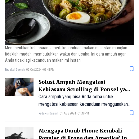
Menghentikan kebiasaan seperti kecanduan makan mi instan mungkin
tidaklah mudah, membutuhkan waktu dan usaha. Ini cara ampuh agar
Anda tidak lagi kecanduan makan mi instan.
Redaksi Daerah
02 Oct 2024 - 03:41PM
Solusi Ampuh Mengatasi
Kebiasaan Scrolling di Ponsel yang
Berlebihan
Cara ampuh yang bisa Anda coba untuk
mengatasi kebiasaan kecanduan menggunakan
ponsel secara terus menerus.
Redaksi Daerah
01 Aug 2024 - 01:49PM
Mengapa Dumb Phone Kembali
Populer di Eropa dan Amerika? Ini