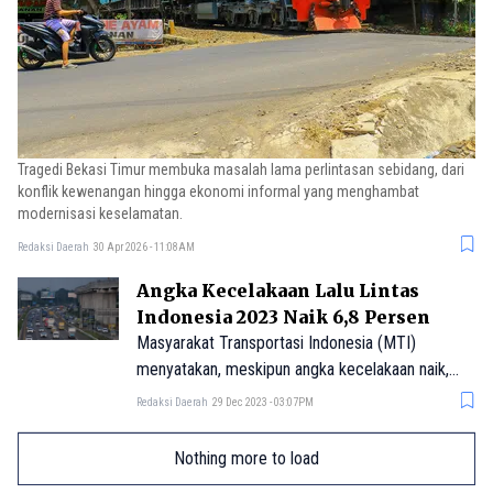
Tragedi Bekasi Timur membuka masalah lama perlintasan sebidang, dari
konflik kewenangan hingga ekonomi informal yang menghambat
modernisasi keselamatan.
Redaksi Daerah
30 Apr 2026 - 11:08AM
Angka Kecelakaan Lalu Lintas
Indonesia 2023 Naik 6,8 Persen
Masyarakat Transportasi Indonesia (MTI)
menyatakan, meskipun angka kecelakaan naik,
namun fatalitasnya turun hampir 6,5%.
Redaksi Daerah
29 Dec 2023 - 03:07PM
Nothing more to load