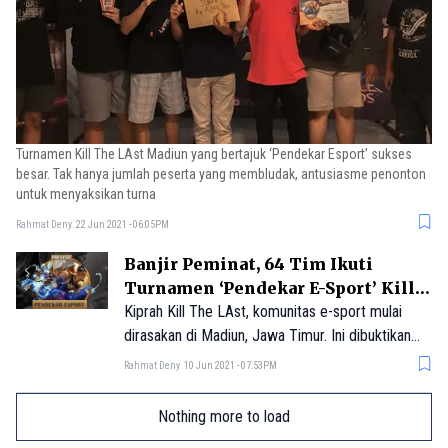
Turnamen Kill The LAst Madiun yang bertajuk ‘Pendekar Esport’ sukses
besar. Tak hanya jumlah peserta yang membludak, antusiasme penonton
untuk menyaksikan turna
Rahmat Deny
22 Jun 2021 - 06:05PM
Banjir Peminat, 64 Tim Ikuti
Turnamen ‘Pendekar E-Sport’ Kill
The LAst Madiun
Kiprah Kill The LAst, komunitas e-sport mulai
dirasakan di Madiun, Jawa Timur. Ini dibuktikan
dengan besarnya antusiasme peserta untuk
Rahmat Deny
10 Jun 2021 - 07:53PM
mengikuti turnamen bertaj
Nothing more to load