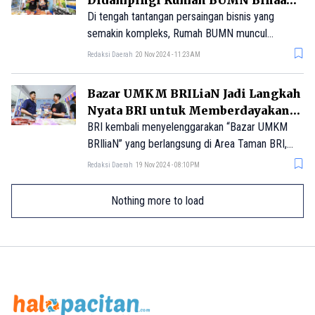
Didampingi Rumah BUMN Binaan
BRI
Di tengah tantangan persaingan bisnis yang
semakin kompleks, Rumah BUMN muncul
sebagai wadah kolaborasi yang menghubungkan
Redaksi Daerah
20 Nov 2024 - 11:23AM
BUMN dengan pelaku usaha kecil dan menengah
(UMKM).
Bazar UMKM BRILiaN Jadi Langkah
Nyata BRI untuk Memberdayakan
Pelaku Usaha
BRI kembali menyelenggarakan “Bazar UMKM
BRIliaN” yang berlangsung di Area Taman BRI,
Jakarta pada Jumat, 15 November 2024.
Redaksi Daerah
19 Nov 2024 - 08:10PM
Nothing more to load