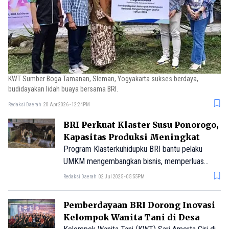
KWT Sumber Boga Tamanan, Sleman, Yogyakarta sukses berdaya,
budidayakan lidah buaya bersama BRI.
Redaksi Daerah
20 Apr 2026 - 12:24PM
BRI Perkuat Klaster Susu Ponorogo,
Kapasitas Produksi Meningkat
Program Klasterkuhidupku BRI bantu pelaku
UMKM mengembangkan bisnis, memperluas
usaha, dan meningkatkan kesejahteraan anggota
Redaksi Daerah
02 Jul 2025 - 05:55PM
kelompok.
Pemberdayaan BRI Dorong Inovasi
Kelompok Wanita Tani di Desa