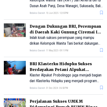
Kelompok Wanita Tani (KWT) Sari Amerta Giri di
Dusun Asah Panji, Desa Wanagiri, Sukasada, Bali
sukses terus berinovasi kembangkan potensi
Redaksi Daerah
10 Jun 2025 - 12:05PM
desa bersama BRI.
Dengan Dukungan BRI, Perempuan
di Daerah Kaki Gunung Ciremai Ini
Sukses Bangun Kelompok Wanita
Inilah kisah sukses perempuan yang mampu
Tani
dirikan Kelompok Wanita Tani berkat dukungan
modal dan pendampingan BRI
Redaksi Daerah
11 May 2025 - 09:11PM
BRI Klasterku Hidupku Sukses
Berdayakan Petani Alpukat
Probolinggo
Klaster Alpukat Probolinggo juga menjadi bagian
dari Klasterku Hidupku yang menjadi program
pemberdayaan BRI dalam mendukung pelaku
Redaksi Daerah
31 Dec 2024 - 06:50PM
UMKM untuk terus berkembang
Perjalanan Sukses UMKM