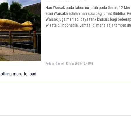
Hari Waisak pada tahun ini jatuh pada Senin, 12 Mei
atau Waisaka adalah hari suci bagi umat Buddha. P
Waisak juga menjadi daya tarik khusus bagi beberap
wisata di Indonesia. Lantas, di mana saja tempat 
libur long weekend Hari Raya Waisak?
Redaksi Daerah
13 May 2025 - 12:44PM
othing more to load