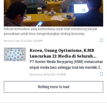
Industri komunikasi yang berkembang cepat telah mendorong banyak
perusahaan untuk terus mengembangkan strategi bisnisnya.
Amirudin Zuhri
25 Jul 2022 - 04:45PM
Keren, Usung Optimisme, KMB
Luncurkan 22 Media di Seluruh
Indonesia
PT Konten Media Berjejaring (KMB) meluncurkan
empat media baru sehingga total kini memiliki 22
media di seluruh Indonesia. Founder KMB,
Rahmat Deny
28 Oct 2021 - 06:54PM
Adhitya Noviardi me
Nothing more to load