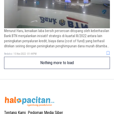
Menurut Haru, kenaikan laba bersih perseroan ditopang oleh keberhasilan
Bank BTN menjalankan inisiatif strategis di kuartal III/2022 antara lain
peningkatan penyaluran kredit, biaya dana (cost of fund) yang berhasil
ditekan seiring dengan peningkatan penghimpunan dana murah ditambah
juga dengan suksesnya Bank BTN melakukan perbaikan rasio kredit
Redaksi
15 Nov 2022 - 01:44PM
bermasalah (non-performing loan/NPL) yang terus menurun hingga akhir
September 2022.
Nothing more to load
Tentang Kami
Pedoman Media Siber