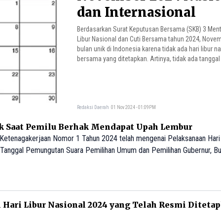
dan Internasional
Berdasarkan Surat Keputusan Bersama (SKB) 3 Ment
Libur Nasional dan Cuti Bersama tahun 2024, Nove
bulan unik di Indonesia karena tidak ada hari libur n
bersama yang ditetapkan. Artinya, tidak ada tanggal
tersebut.
Redaksi Daerah
01 Nov 2024 - 01:09PM
k Saat Pemilu Berhak Mendapat Upah Lembur
i Ketenagakerjaan Nomor 1 Tahun 2024 telah mengenai Pelaksanaan Hari 
 Tanggal Pemungutan Suara Pemilihan Umum dan Pemilihan Gubernur, Bup
a hari tersebut diwajibkan mendapatkan upah kerja lembur.
l Hari Libur Nasional 2024 yang Telah Resmi Diteta