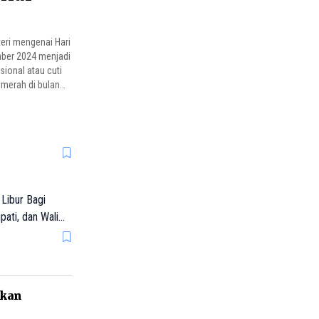
eri mengenai Hari
mber 2024 menjadi
asional atau cuti
 merah di bulan
Libur Bagi
ati, dan Wali
pkan