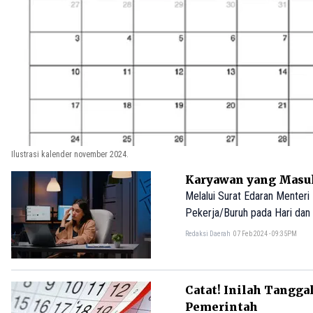
Ilustrasi kalender november 2024.
Karyawan yang Masu
Melalui Surat Edaran Menter
Pekerja/Buruh pada Hari dan
Kota, pekerja yang masuk pad
Redaksi Daerah
07 Feb 2024 - 09:35PM
Catat! Inilah Tangga
Pemerintah