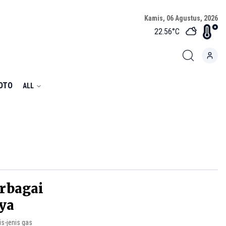
Kamis, 06 Agustus, 2026
22.56
°C
FOTO
ALL
erbagai
ya
is-jenis gas