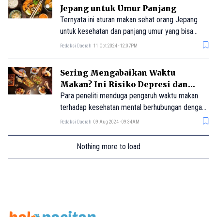
mana hidangannya tidak hanya terasa lezat tetapi
Jepang untuk Umur Panjang
juga membawa makna yang baik.
Ternyata ini aturan makan sehat orang Jepang
untuk kesehatan dan panjang umur yang bisa
ditiru.
Redaksi Daerah
11 Oct 2024 - 12:07PM
Sering Mengabaikan Waktu
Makan? Ini Risiko Depresi dan
Kecemasan yang Mengintai
Para peneliti menduga pengaruh waktu makan
terhadap kesehatan mental berhubungan dengan
gangguan ritme sirkadian yang dapat
Redaksi Daerah
09 Aug 2024 - 09:34AM
mempengaruhi metabolisme dan suasana hati.
Nothing more to load