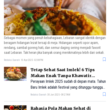
Sebagai momen yang penuh kebahagiaan, Lebaran sangat identik dengan
beragam hidangan lezat tersaji di meja. Hidangan seperti opor ayam,
rendang, sambal goreng hati, dan semur daging sering menjadi favorit
saat Lebaran. Tak heran jika banyak orang menikmatinya lebih dari sekali.
Redaksi Daerah
10 Apr 2025 - 02:08PM
Tetap Sehat Saat Imlek! 6 Tips
Makan Enak Tanpa Khawatir
Kolesterol
Perayaan Imlek 2025 sudah di depan mata. Tahun
Baru Imlek adalah festival yang ditunggu-tunggu
yang menyatukan keluarga dalam perayaan yang
Redaksi Daerah
30 Jan 2025 - 08:27AM
penuh kegembiraan. Menjelang Tahun Baru Imlek,
keluarga berkumpul untuk makan malam reuni, di
Rahasia Pola Makan Sehat di