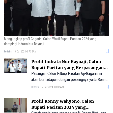
Mengungkap profil Gagarin, Calon Wakil Bupati Pacitan 2024 yang
dampingi Indrata Nur Bayuaji
Redaksi
18 Oct 2024 - 07:35AM
Profil Indrata Nur Bayuaji, Calon
Bupati Pacitan yang Berpasangan
dengan Gagarin
Pasangan Calon Pilbup Pacitan Aji-Gagarin ini
akan berhadapan dengan pesaingnya yaitu Ronny
Wahyono-Wahyu Saptono Hadi.
Redaksi
17 Oct 2024 - 08:32AM
Profil Ronny Wahyono, Calon
Bupati Pacitan 2024 yang