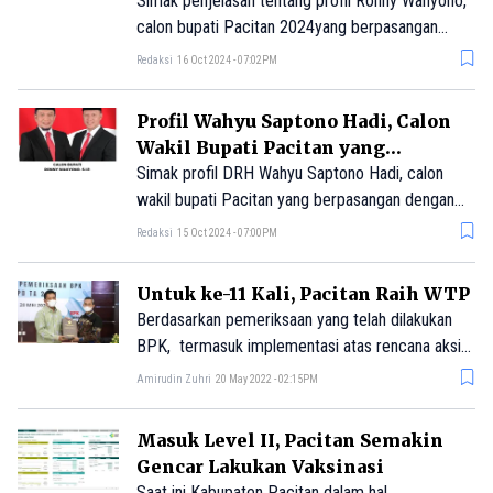
Berpasangan dengan Wahyu
Simak penjelasan tentang profil Ronny Wahyono,
Saptono Hadi
calon bupati Pacitan 2024yang berpasangan
dengan Wahyu Saptono Hadi.
Redaksi
16 Oct 2024 - 07:02PM
Profil Wahyu Saptono Hadi, Calon
Wakil Bupati Pacitan yang
Berpasangan dengan Ronny
Simak profil DRH Wahyu Saptono Hadi, calon
Wahyono
wakil bupati Pacitan yang berpasangan dengan
Ronny Wahyono.
Redaksi
15 Oct 2024 - 07:00PM
Untuk ke-11 Kali, Pacitan Raih WTP
Berdasarkan pemeriksaan yang telah dilakukan
BPK, termasuk implementasi atas rencana aksi
yang telah dilaksanakan oleh pemerintah daerah,
Amirudin Zuhri
20 May 2022 - 02:15PM
BPK memberikan opini kepada Kabupaten
Pacitan, opini Wajar Tanpa Pengecualian (WTP).
Masuk Level II, Pacitan Semakin
Gencar Lakukan Vaksinasi
Saat ini Kabupaten Pacitan dalam hal