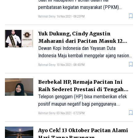
pembatasan kegiatan masyarakat (PPKM)
berada di level II. Hal ini membuat pemerintah
Rahmat Deny
16 Nov 2021 - 08:23PM
semakin menggenjot program vaksinasi.
Yuk Dukung, Cindy Agustin
Maharani dari Pacitan Masuk 12
Besar Pemilihan Duta Kopi
Dewan Kopi Indonesia dan Yayasan Duta
Indonesia 2021
Indonesia Maju kembali menggelar ajang nasional
Pemilihan Duta Kopi Indonesia 2021. Kompetisi
Rahmat Deny
10 Nov 2021 - 08:43PM
tersebut, kini s
Berbekal HP, Remaja Pacitan Ini
Raih Sederet Prestasi di Tengah
Pandemi
Telepon genggam (HP) bisa memberikan efek
positif maupun negatif bagi penggunanya.
Tergantung pada bagaimana cara
Rahmat Deny
03 Nov 2021 - 07:25PM
menggunakannnya. Salah satu remaja yang bisa
m
Ayo Cek! 13 Oktober Pacitan Alami
Hari Tanpa Bayangan