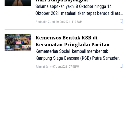
Selama sepekan yakni 8 Oktober hingga 14
Oktober 2021 matahari akan tepat berada di atas
Pulau Jawa. Hal ini akan menyebabkan sejumlah
Amirudin Zuhri
10 Oct 2021 - 11:07AM
daerah termasuk Pacitan tidak akan memiliki
bayangan saat tengah hari.
Kemensos Bentuk KSB di
Kecamatan Pringkuku Pacitan
Kementerian Sosial kembali membentuk
Kampung Siaga Bencana (KSB) Putra Samudera
di Kecamatan Pringkuku Pacitan pada Sabtu
Rahmat Deny
07 Jun 2021 - 07:56PM
(5/6) lalu. KSB tersebut melibat
Nothing more to load