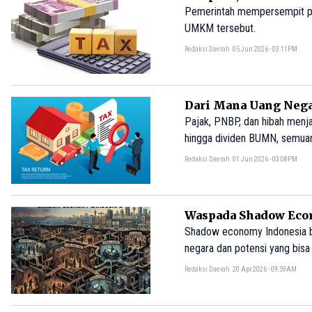
Pemerintah mempersempit pene
UMKM tersebut.
Redaksi Daerah
05 Jun 2026 - 03:11PM
Dari Mana Uang Nega
Pajak, PNBP, dan hibah menj
hingga dividen BUMN, semua
Redaksi Daerah
01 Jun 2026 - 03:08PM
Waspada Shadow Eco
Shadow economy Indonesia ber
negara dan potensi yang bisa
Redaksi Daerah
20 Apr 2026 - 09:59AM