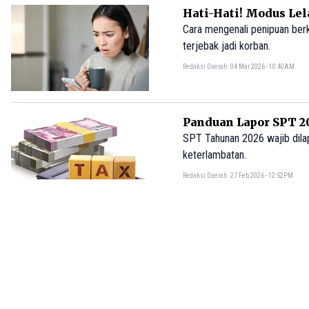
Hati-Hati! Modus Lel
Cara mengenali penipuan berk
terjebak jadi korban.
Redaksi Daerah
04 Mar 2026 - 10:40AM
Panduan Lapor SPT 20
SPT Tahunan 2026 wajib dilap
keterlambatan.
Redaksi Daerah
27 Feb 2026 - 12:52PM
Waspada! Modus Apli
Kenali modus penipuan APK S
Redaksi Daerah
19 Feb 2026 - 03:59PM