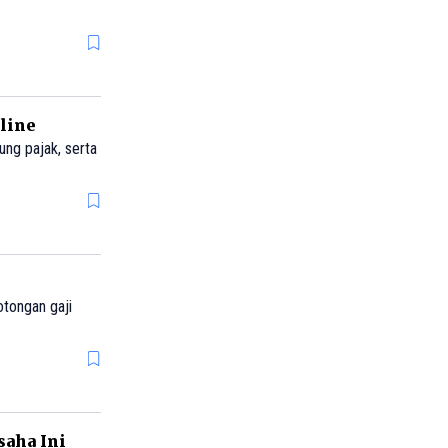
nline
ung pajak, serta
otongan gaji
saha Ini