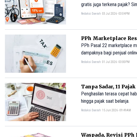
gratis juga terkena pajak? Si
Redaksi Daerah
03 Jul 2026 - 03:04PM
PPh Marketplace Resm
PPh Pasal 22 marketplace mula
dampaknya bagi penjual onli
Redaksi Daerah
01 Jul 2026 - 03:00PM
Tanpa Sadar, 11 Paj
Penghasilan terasa cepat hab
hingga pajak saat belanja.
Redaksi Daerah
15 Jun 2026 - 09:49AM
Waspada, Revisi PPh