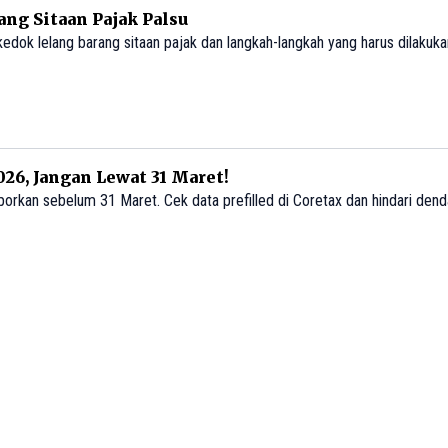
ang Sitaan Pajak Palsu
edok lelang barang sitaan pajak dan langkah-langkah yang harus dilakuka
26, Jangan Lewat 31 Maret!
orkan sebelum 31 Maret. Cek data prefilled di Coretax dan hindari dend
kasi Pajak Palsu Mengintai
cam yang sering menargetkan para wajib pajak dan cara mencegahnya. H