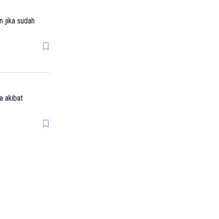
n jika sudah
a akibat
ati-hati!