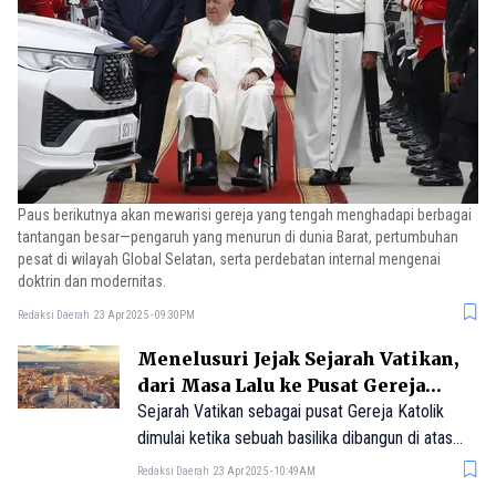
Paus berikutnya akan mewarisi gereja yang tengah menghadapi berbagai
tantangan besar—pengaruh yang menurun di dunia Barat, pertumbuhan
pesat di wilayah Global Selatan, serta perdebatan internal mengenai
doktrin dan modernitas.
Redaksi Daerah
23 Apr 2025 - 09:30PM
Menelusuri Jejak Sejarah Vatikan,
dari Masa Lalu ke Pusat Gereja
Katolik
Sejarah Vatikan sebagai pusat Gereja Katolik
dimulai ketika sebuah basilika dibangun di atas
makam Santo Petrus di Roma pada abad ke-4
Redaksi Daerah
23 Apr 2025 - 10:49AM
Masehi. Wilayah ini kemudian berkembang