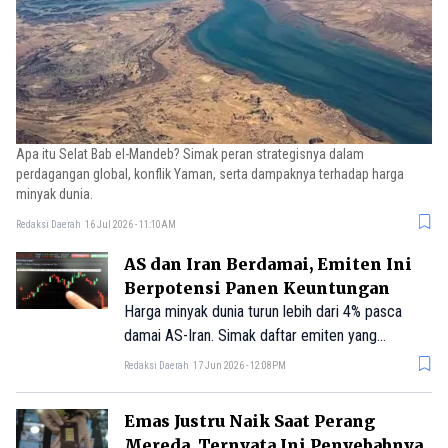
Apa itu Selat Bab el-Mandeb? Simak peran strategisnya dalam
perdagangan global, konflik Yaman, serta dampaknya terhadap harga
minyak dunia.
Redaksi Daerah
16 Jul 2026 - 11:10AM
AS dan Iran Berdamai, Emiten Ini
Berpotensi Panen Keuntungan
Harga minyak dunia turun lebih dari 4% pasca
damai AS-Iran. Simak daftar emiten yang
berpotensi diuntungkan, mulai dari GIAA, BIRD,
Redaksi Daerah
17 Jun 2026 - 12:08PM
TPIA hingga INDF.
Emas Justru Naik Saat Perang
Mereda, Ternyata Ini Penyebabnya