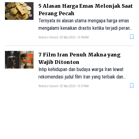
5 Alasan Harga Emas Melonjak Saat
Perang Pecah
Ternyata ini alasan utama mengapa harga emas
mengalami kenaikan drastis ketika terjadi perang
atau konflik.
Redaksi Daerah
03 Mar 2026 - 10:49AM
7 Film Iran Penuh Makna yang
Wajib Ditonton
Intip kehidupan dan budaya warga Iran lewat
rekomendasi judul film Iran yang terbaik dan
wajib untuk ditonton ini.
Redaksi Daerah
02 Mar 2026 - 10:57AM
Apa Itu Nuclear Winter yang
Disinggung Prabowo?
Prabowo Subianto mengungkap simulasi Perang
Dunia III dan bahaya nuclear winter yang
berpotensi mengancam peradaban dunia, apa itu
Redaksi Daerah
04 Feb 2026 - 09:29AM