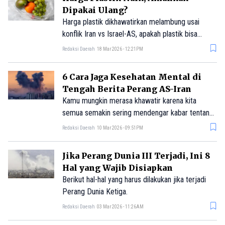
Dipakai Ulang?
Harga plastik dikhawatirkan melambung usai
konflik Iran vs Israel-AS, apakah plastik bisa
digunakan berulang kali? Ini penjelasannya.
Redaksi Daerah
18 Mar 2026 - 12:21PM
6 Cara Jaga Kesehatan Mental di
Tengah Berita Perang AS-Iran
Kamu mungkin merasa khawatir karena kita
semua semakin sering mendengar kabar tentang
perang. Berikut beberapa tips berikut dapat
Redaksi Daerah
10 Mar 2026 - 09:51PM
membantu mengelola perasaanmu.
Jika Perang Dunia III Terjadi, Ini 8
Hal yang Wajib Disiapkan
Berikut hal-hal yang harus dilakukan jika terjadi
Perang Dunia Ketiga.
Redaksi Daerah
03 Mar 2026 - 11:26AM