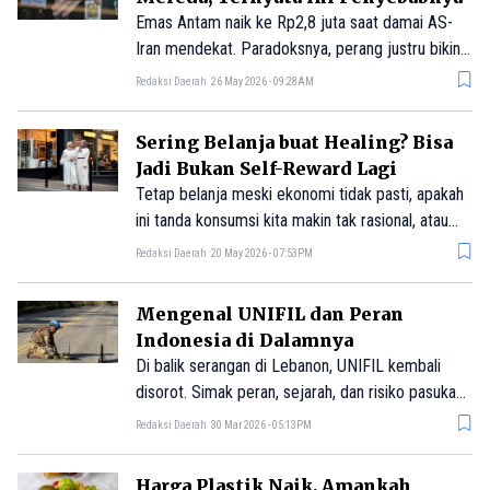
Emas Antam naik ke Rp2,8 juta saat damai AS-
Iran mendekat. Paradoksnya, perang justru bikin
emas turun 17%. Ini penjelasan mekanisme yield
Redaksi Daerah
26 May 2026 - 09:28AM
dan dolar yang jarang dijelaskan.
Sering Belanja buat Healing? Bisa
Jadi Bukan Self-Reward Lagi
Tetap belanja meski ekonomi tidak pasti, apakah
ini tanda konsumsi kita makin tak rasional, atau
justru bagian dari mekanisme bertahan hidup?
Redaksi Daerah
20 May 2026 - 07:53PM
Mengenal UNIFIL dan Peran
Indonesia di Dalamnya
Di balik serangan di Lebanon, UNIFIL kembali
disorot. Simak peran, sejarah, dan risiko pasukan
perdamaian PBB, termasuk kontribusi Indonesia.
Redaksi Daerah
30 Mar 2026 - 05:13PM
Harga Plastik Naik, Amankah