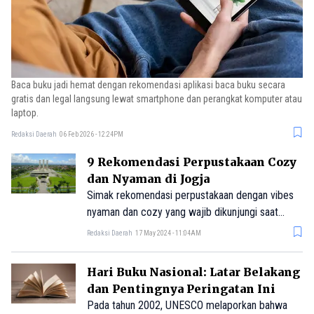
Baca buku jadi hemat dengan rekomendasi aplikasi baca buku secara
gratis dan legal langsung lewat smartphone dan perangkat komputer atau
laptop.
Redaksi Daerah
06 Feb 2026 - 12:24PM
9 Rekomendasi Perpustakaan Cozy
dan Nyaman di Jogja
Simak rekomendasi perpustakaan dengan vibes
nyaman dan cozy yang wajib dikunjungi saat
Anda ke Yogyakarta.
Redaksi Daerah
17 May 2024 - 11:04AM
Hari Buku Nasional: Latar Belakang
dan Pentingnya Peringatan Ini
Pada tahun 2002, UNESCO melaporkan bahwa