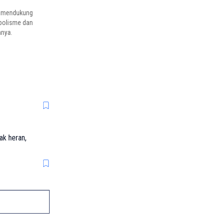
at mendukung
bolisme dan
nnya.
ak heran,