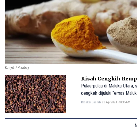
Kunyit. / Pixabay
Kisah Cengkih Remp
Pulau-pulau di Maluku Utara, 
cengkeh dijuluki "emas Maluku
Redaksi Daerah
23 Apr 2024 - 10:45AM
N