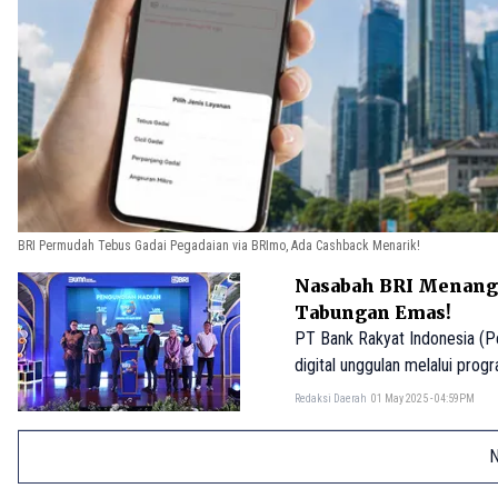
BRI Permudah Tebus Gadai Pegadaian via BRImo, Ada Cashback Menarik!
Nasabah BRI Menang 
Tabungan Emas!
PT Bank Rakyat Indonesia (P
digital unggulan melalui pro
Redaksi Daerah
01 May 2025 - 04:59PM
N