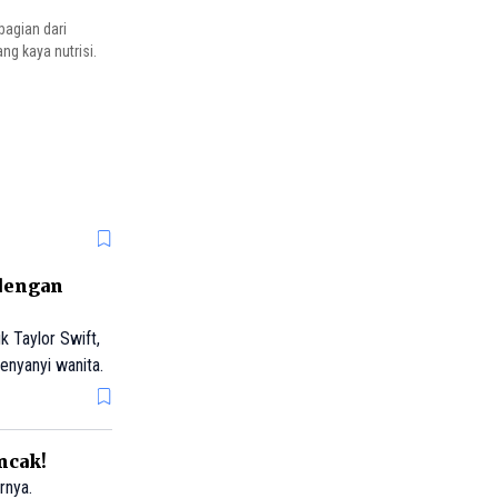
bagian dari
g kaya nutrisi.
 dengan
k Taylor Swift,
enyanyi wanita.
ncak!
rnya.