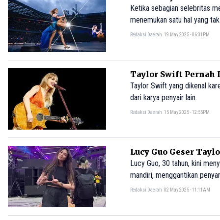
Ketika sebagian selebritas me
menemukan satu hal yang tak p
Redaksi Daerah
19 May 2025 - 06:31PM
Taylor Swift Pernah 
Taylor Swift yang dikenal kar
dari karya penyair lain.
Redaksi Daerah
15 May 2025 - 12:55PM
Lucy Guo Geser Taylo
Lucy Guo, 30 tahun, kini men
mandiri, menggantikan penyan
kesuksesannya di bidang start
Redaksi Daerah
02 May 2025 - 11:11AM