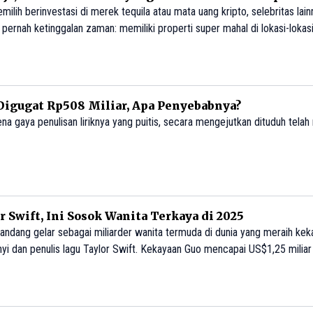
milih berinvestasi di merek tequila atau mata uang kripto, selebritas lain
ernah ketinggalan zaman: memiliki properti super mahal di lokasi-lokasi 
Digugat Rp508 Miliar, Apa Penyebabnya?
ena gaya penulisan liriknya yang puitis, secara mengejutkan dituduh telah
r Swift, Ini Sosok Wanita Terkaya di 2025
yandang gelar sebagai miliarder wanita termuda di dunia yang meraih ke
yi dan penulis lagu Taylor Swift. Kekayaan Guo mencapai US$1,25 miliar
up AI dan teknologi.