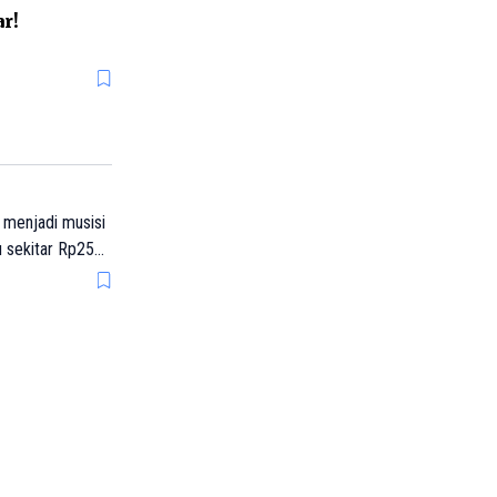
r!
, menjadi musisi
u sekitar Rp25