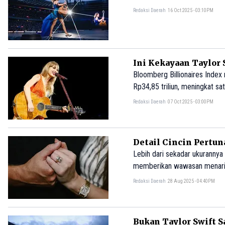
Redaksi Daerah
16 Oct 2025 - 03:10PM
Ini Kekayaan Taylor 
Bloomberg Billionaires Index 
Rp34,85 triliun, meningkat sat
Redaksi Daerah
07 Oct 2025 - 03:00PM
Detail Cincin Pertun
Lebih dari sekadar ukurannya 
memberikan wawasan menarik
Redaksi Daerah
28 Aug 2025 - 04:40PM
Bukan Taylor Swift Sa