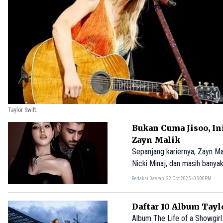
Taylor Swift.
Bukan Cuma Jisoo, I
Zayn Malik
Sepanjang kariernya, Zayn Ma
Nicki Minaj, dan masih banyak
Redaksi Daerah
22 Oct 2025 - 05:00PM
Daftar 10 Album Tayl
Album The Life of a Showgir