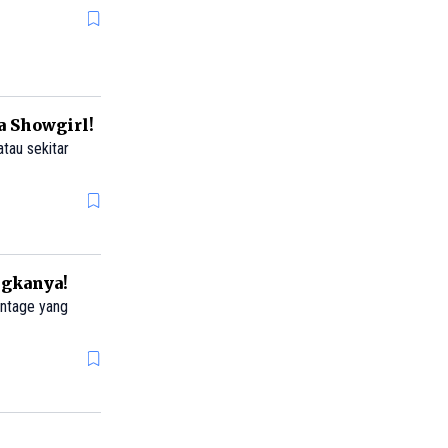
a Showgirl!
atau sekitar
ngkanya!
intage yang