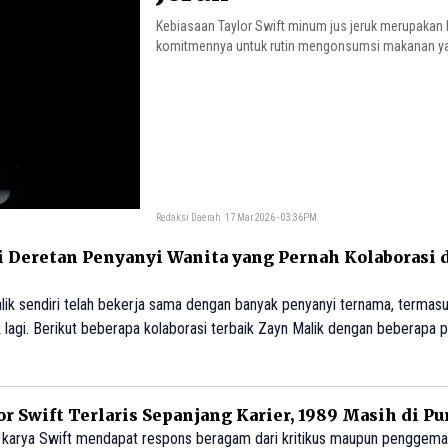
Kebiasaan Taylor Swift minum jus jeruk merupakan 
komitmennya untuk rutin mengonsumsi makanan yan
Redaksi Daerah
17 Mar 2026 - 03:36PM
ni Deretan Penyanyi Wanita yang Pernah Kolaborasi
lik sendiri telah bekerja sama dengan banyak penyanyi ternama, termasu
 lagi. Berikut beberapa kolaborasi terbaik Zayn Malik dengan beberapa p
or Swift Terlaris Sepanjang Karier, 1989 Masih di Pu
l karya Swift mendapat respons beragam dari kritikus maupun penggema