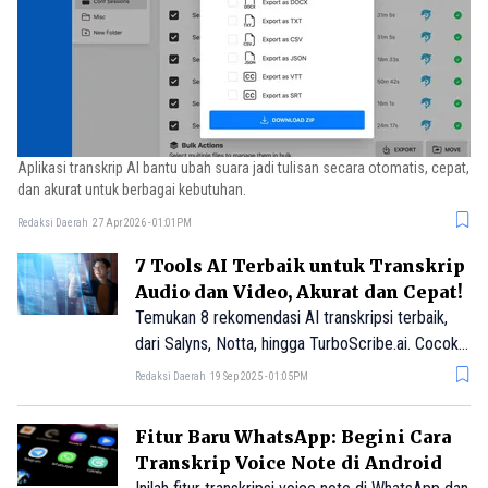
Aplikasi transkrip AI bantu ubah suara jadi tulisan secara otomatis, cepat,
dan akurat untuk berbagai kebutuhan.
Redaksi Daerah
27 Apr 2026 - 01:01PM
7 Tools AI Terbaik untuk Transkrip
Audio dan Video, Akurat dan Cepat!
Temukan 8 rekomendasi AI transkripsi terbaik,
dari Salyns, Notta, hingga TurboScribe.ai. Cocok
untuk rapat, penelitian, podcast, hingga konten
Redaksi Daerah
19 Sep 2025 - 01:05PM
kreatif.
Fitur Baru WhatsApp: Begini Cara
Transkrip Voice Note di Android