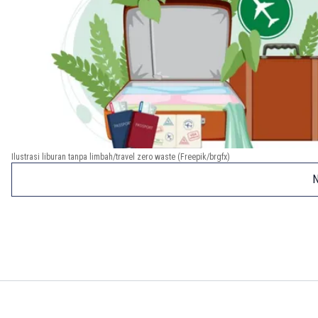
Ilustrasi liburan tanpa limbah/travel zero waste (Freepik/brgfx)
N