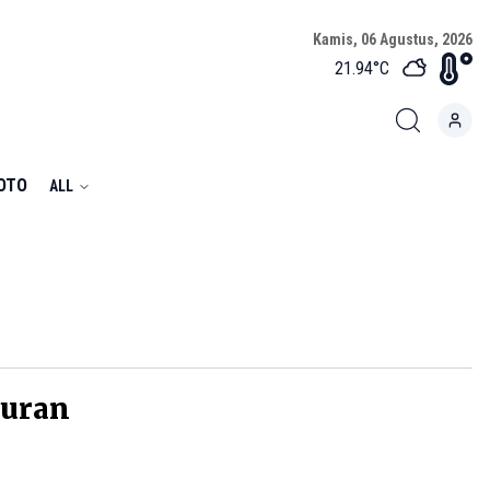
Kamis, 06 Agustus, 2026
21.94
°C
FOTO
ALL
buran
n