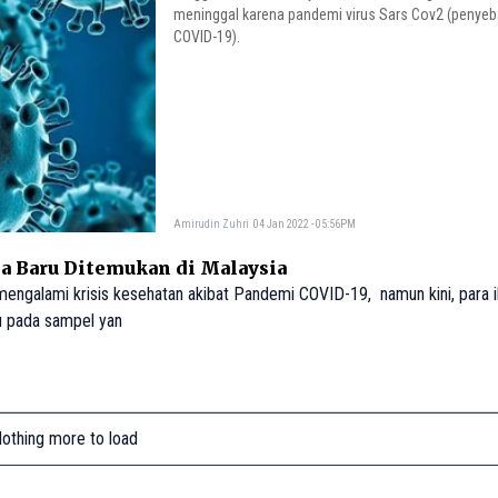
meninggal karena pandemi virus Sars Cov2 (penye
COVID-19).
Amirudin Zuhri
04 Jan 2022 - 05:56PM
na Baru Ditemukan di Malaysia
engalami krisis kesehatan akibat Pandemi COVID-19, namun kini, para 
u pada sampel yan
othing more to load