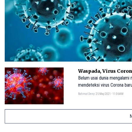
Waspada, Virus Coro
Belum usai dunia mengalami m
mendeteksi virus Corona bar
Rahmat Deny
25 May 2021 - 11:06AM
N