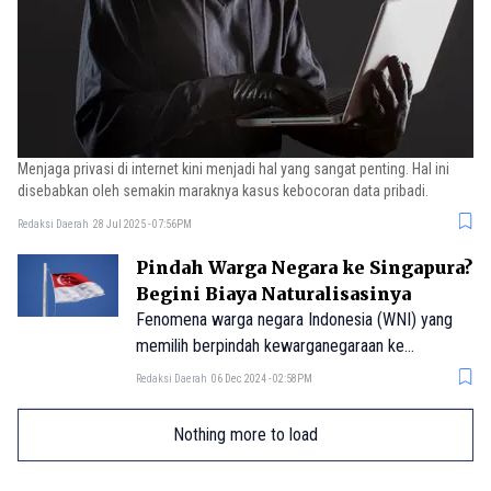
Menjaga privasi di internet kini menjadi hal yang sangat penting. Hal ini
disebabkan oleh semakin maraknya kasus kebocoran data pribadi.
Redaksi Daerah
28 Jul 2025 - 07:56PM
Pindah Warga Negara ke Singapura?
Begini Biaya Naturalisasinya
Fenomena warga negara Indonesia (WNI) yang
memilih berpindah kewarganegaraan ke
Singapura menarik perhatian publik. Dalam kurun
Redaksi Daerah
06 Dec 2024 - 02:58PM
waktu 2019–2022, tercatat sebanyak 3.912 WNI
resmi menjadi warga negara Singapura (WNS).
Nothing more to load