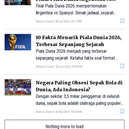
Spanyol
Final Piala Dunia 2026 mempertemukan
Argentina vs Spanyol. Simak jadwal, sejarah
kedua tim, statistik, rekor, hingga duel Lionel
Redaksi Daerah
20 Jul 2026 - 02:17PM
Messi melawan Lamine Yamal.
10 Fakta Menarik Piala Dunia 2026,
Terbesar Sepanjang Sejarah
Piala Dunia 2026 menjadi yang terbesar
sepanjang sejarah. Ketahui fakta soal format
baru, stadion, debutan, hingga peluang Messi dan
Redaksi Daerah
18 Jun 2026 - 04:45PM
Ronaldo.
Negara Paling Obsesi Sepak Bola di
Dunia, Ada Indonesia?
Dengan sekitar 3,5 miliar penggemar di seluruh
dunia, sepak bola adalah olahraga paling populer
di dunia ini, memanfaatkan daya tariknya untuk
Redaksi Daerah
26 Sep 2024 - 10:42AM
menarik perhatian negara-negara dengan cara
yang tidak bisa dilakukan oleh olahraga lainnya.
Nothing more to load