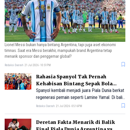
Lionel Messi bukan hanya bintang Argentina, tapi juga aset ekonomi
timnas. Saat era Messi berakhir, mampukah brand Argentina tetap
menarik sponsor dan penggemar global?
Redaksi Daerah
21 Jul 2026 - 10:51PM
Rahasia Spanyol Tak Pernah
Kehabisan Bintang Sepak Bola
Dunia
Spanyol kembali menjadi juara Piala Dunia berkat
regenerasi pemain seperti Lamine Yamal. Di balik
sukses, tersimpan pelajaran tentang investasi dan
Redaksi Daerah
21 Jul 2026 - 05:16PM
pentingnya diversifikasi.
Deretan Fakta Menarik di Balik
Final Piala Dunia Argentina vs