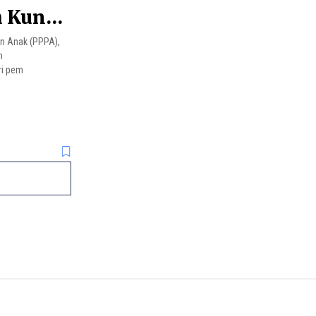
h Kunci
n Anak (PPPA),
n
ri pem