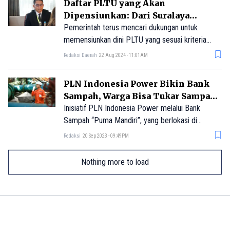
Daftar PLTU yang Akan
Dipensiunkan: Dari Suralaya
hingga Paiton
Pemerintah terus mencari dukungan untuk
memensiunkan dini PLTU yang sesuai kriteria
agar tidak menimbulkan gejolak seperti kenaikan
Redaksi Daerah
22 Aug 2024 - 11:01AM
biaya pokok penyediaan listrik (BPP) dan
kekurangan pasokan listrik.
PLN Indonesia Power Bikin Bank
Sampah, Warga Bisa Tukar Sampah
Dengan Sembako
Inisiatif PLN Indonesia Power melalui Bank
Sampah “Puma Mandiri”, yang berlokasi di
Kelurahan Lebak Gede, Kecamatan Pulomerak,
Redaksi
20 Sep 2023 - 09:49PM
Kota Cilegon Banten membidik perilaku hijau atau
kebiasaan yang menjadi salah satu capaian
Nothing more to load
perubahan dalam Green Energy.