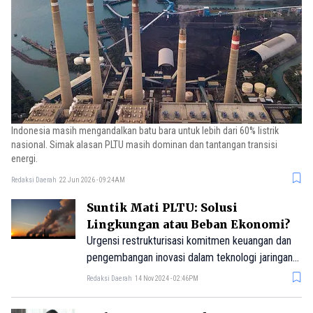
Indonesia masih mengandalkan batu bara untuk lebih dari 60% listrik
nasional. Simak alasan PLTU masih dominan dan tantangan transisi
energi.
Redaksi Daerah
22 Jun 2026 - 09:24AM
Suntik Mati PLTU: Solusi
Lingkungan atau Beban Ekonomi?
Urgensi restrukturisasi komitmen keuangan dan
pengembangan inovasi dalam teknologi jaringan
listrik untuk mencapai tujuan energi terbarukan
Redaksi Daerah
14 Nov 2024 - 02:46PM
Indonesia adalah tanggung jawab negara, bukan
dikategorikan sebagai kerugian negara