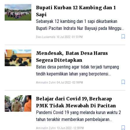
pengabdian masyarakat.
Bupati Kurban 12 Kambing dan 1
Sapi
Sebanyak 12 kambing dan 1 sapi dikurbankan
Bupati Pacitan Indrata Nur Bayuaji pada Minggu
(10/7/2022)
Dias Lusiamala
10 Jul 2022 - 01:51PM
Mendesak, Batas Desa Harus
Segera Ditetapkan
Batas desa penting agar tidak terjadi tumpang
tindih kepemilikan lahan yang berpotensi
menimbulkan konflik
Amirudin Zuhri
04 Jul 2022 - 02:18PM
Belajar dari Covid 19, Berharap
PMK Tidak Mewabah Di Pacitan
Pandemi Covid 19 yang melanda kurun waktu 2
tahun terakhir memberikan pembelajaran
berharga bagi semuanya.
Amirudin Zuhri
13 Jun 2022 - 12:59PM