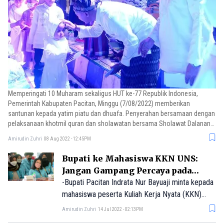
Memperingati 10 Muharam sekaligus HUT ke-77 Republik Indonesia,
Pemerintah Kabupaten Pacitan, Minggu (7/08/2022) memberikan
santunan kepada yatim piatu dan dhuafa. Penyerahan bersamaan dengan
pelaksanaan khotmil quran dan sholawatan bersama Sholawat Dalanan
Padang Rembulan (SDPR) asuhan KH. Hammad Al Alim Haris Dimyati
Amirudin Zuhri
08 Aug 2022 - 12:45PM
(Gus Amak).
Bupati ke Mahasiswa KKN UNS:
Jangan Gampang Percaya pada
Kepala Desa dan Camat
-Bupati Pacitan Indrata Nur Bayuaji minta kepada
mahasiswa peserta Kuliah Kerja Nyata (KKN)
untuk tidak mudah percaya kepala desa atau
Amirudin Zuhri
14 Jul 2022 - 02:13PM
camat di mana mereka melakukan program