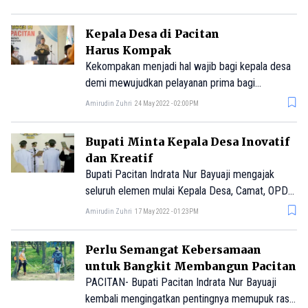
Kepala Desa di Pacitan
Harus Kompak
Kekompakan menjadi hal wajib bagi kepala desa
demi mewujudkan pelayanan prima bagi
masyarakat.
Amirudin Zuhri
24 May 2022 - 02:00PM
Bupati Minta Kepala Desa Inovatif
dan Kreatif
Bupati Pacitan Indrata Nur Bayuaji mengajak
seluruh elemen mulai Kepala Desa, Camat, OPD
senantiasa bersama-sama meningkatkan
Amirudin Zuhri
17 May 2022 - 01:23PM
profesionalisme kinerja, baik sebagai abdi negara
dan abdi masyarakat.
Perlu Semangat Kebersamaan
untuk Bangkit Membangun Pacitan
PACITAN- Bupati Pacitan Indrata Nur Bayuaji
kembali mengingatkan pentingnya memupuk rasa