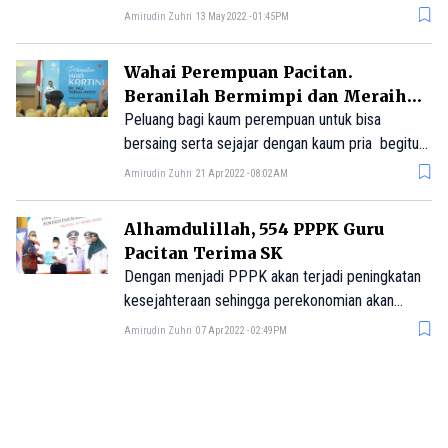
kebersamaan dalam rangka bangkit bersama
Amirudin Zuhri
13 May 2022 - 01:45PM
membangun Pacitan. Semangat te
Wahai Perempuan Pacitan.
Beranilah Bermimpi dan Meraih
Cita-Cita
Peluang bagi kaum perempuan untuk bisa
bersaing serta sejajar dengan kaum pria begitu
terbuka diberbagai lini.
Amirudin Zuhri
21 Apr 2022 - 08:02AM
Alhamdulillah, 554 PPPK Guru
Pacitan Terima SK
Dengan menjadi PPPK akan terjadi peningkatan
kesejahteraan sehingga perekonomian akan
tumbuh bersama.
Amirudin Zuhri
07 Apr 2022 - 02:49PM
Masuk Belakangan, Bupati Pacitan
Antar Tim Sepak Bola Putra Cakra
Raih Kemenangan
Masuk sebagai pemain pengganti Bupati Pacitan